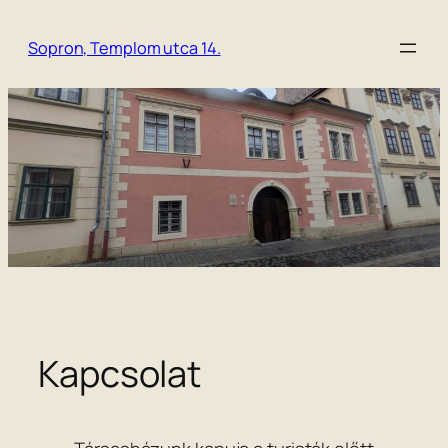
Skip
to
Sopron, Templom utca 14.
content
Kapcsolat