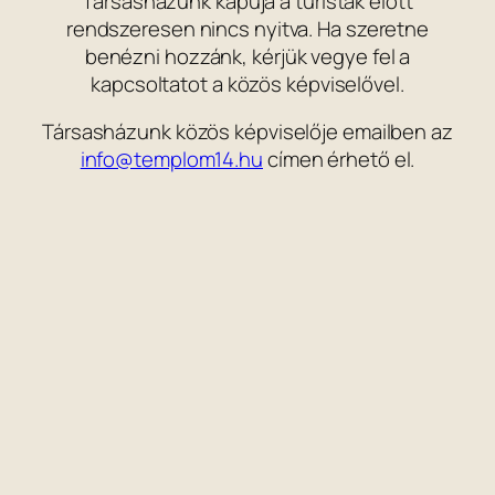
Társasházunk kapuja a turisták előtt
rendszeresen nincs nyitva. Ha szeretne
benézni hozzánk, kérjük vegye fel a
kapcsoltatot a közös képviselővel.
Társasházunk közös képviselője emailben az
info@templom14.hu
címen érhető el.