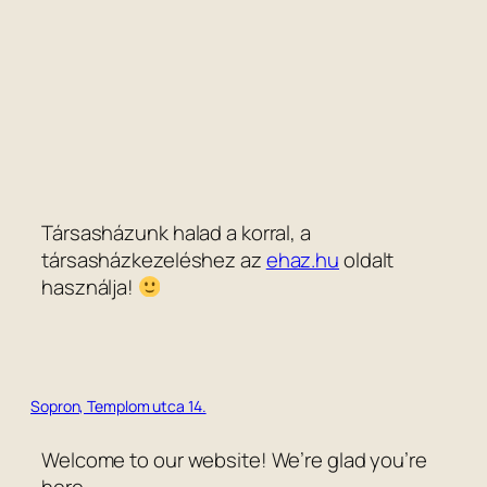
Társasházunk halad a korral, a
társasházkezeléshez az
ehaz.hu
oldalt
használja!
Sopron, Templom utca 14.
Welcome to our website! We’re glad you’re
here.