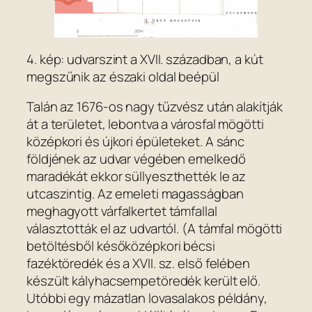
4. kép: udvarszint a XVII. században, a kút
megszűnik az északi oldal beépül
Talán az 1676-os nagy tűzvész után alakítják
át a területet, lebontva a városfal mögötti
középkori és újkori épületeket. A sánc
földjének az udvar végében emelkedő
maradékát ekkor süllyeszthették le az
utcaszintig. Az emeleti magasságban
meghagyott várfalkertet támfallal
választották el az udvartól. (A támfal mögötti
betöltésből későközépkori bécsi
fazéktöredék és a XVII. sz. első felében
készült kályhacsempetöredék került elő.
Utóbbi egy mázatlan lovasalakos példány,