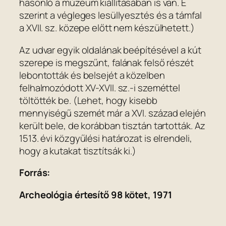
hasonló a múzeum kiállításában is van. E
szerint a végleges lesüllyesztés és a támfal
a XVII. sz. közepe előtt nem készülhetett.)
Az udvar egyik oldalának beépítésével a kút
szerepe is megszűnt, falának felső részét
lebontották és belsejét a közelben
felhalmozódott XV-XVII. sz.-i szeméttel
töltötték be. (Lehet, hogy kisebb
mennyiségű szemét már a XVI. század elején
került bele, de korábban tisztán tartották. Az
1513. évi közgyűlési határozat is elrendeli,
hogy a kutakat tisztítsák ki.)
Forrás:
Archeológia értesítő 98 kötet, 1971