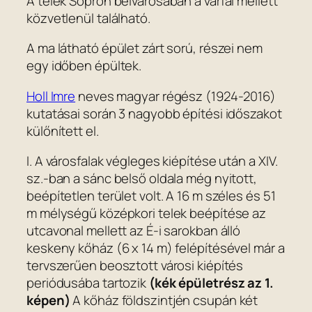
A telek Sopron belvárosában a várfal mellett
közvetlenül található.
A ma látható épület zárt sorú, részei nem
egy időben épültek.
Holl Imre
neves magyar régész (1924-2016)
kutatásai során 3 nagyobb építési időszakot
külőnített el.
I. A városfalak végleges kiépítése után a XIV.
sz.-ban a sánc belső oldala még nyitott,
beépítetlen terület volt. A 16 m széles és 51
m mélységű középkori telek beépítése az
utcavonal mellett az É-i sarokban álló
keskeny kőház (6 x 14 m) felépítésével már a
tervszerűen beosztott városi kiépítés
periódusába tartozik
(kék épületrész az 1.
képen)
A kőház földszintjén csupán két