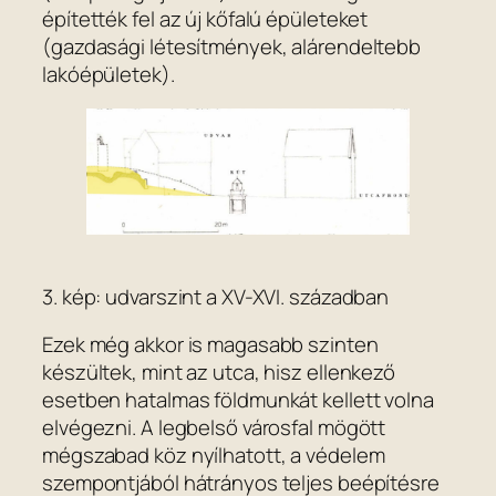
építették fel az új kőfalú épületeket
(gazdasági létesítmények, alárendeltebb
lakóépületek).
3. kép: udvarszint a XV-XVI. században
Ezek még akkor is magasabb szinten
készültek, mint az utca, hisz ellenkező
esetben hatalmas földmunkát kellett volna
elvégezni. A legbelső városfal mögött
mégszabad köz nyílhatott, a védelem
szempontjából hátrányos teljes beépítésre