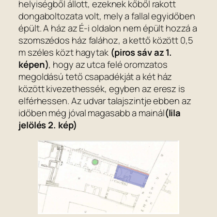
helyiségből állott, ezeknek kőből rakott
dongaboltozata volt, mely a fallal egyidőben
épült. A ház az É-i oldalon nem épült hozzá a
szomszédos ház falához, a kettő között 0,5
m széles közt hagytak
(piros sáv az 1.
képen)
, hogy az utca felé oromzatos
megoldású tető csapadékját a két ház
között kivezethessék, egyben az eresz is
elférhessen. Az udvar talajszintje ebben az
időben még jóval magasabb a mainál
(lila
jelölés 2. kép)