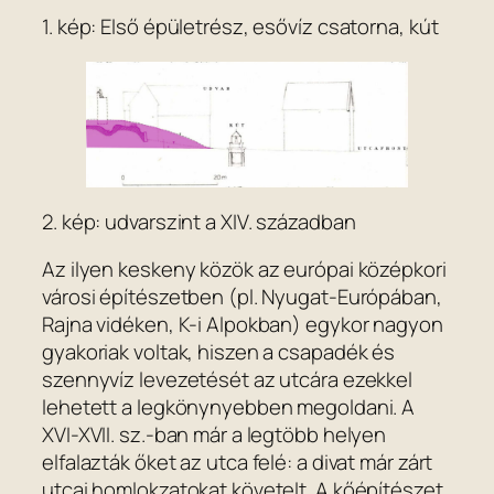
1. kép: Első épületrész, esővíz csatorna, kút
2. kép: udvarszint a XIV. században
Az ilyen keskeny közök az európai középkori
városi építészetben (pl. Nyugat-Európában,
Rajna vidéken, K-i Alpokban) egykor nagyon
gyakoriak voltak, hiszen a csapadék és
szennyvíz levezetését az utcára ezekkel
lehetett a legkönynyebben megoldani. A
XVI-XVII. sz.-ban már a legtöbb helyen
elfalazták őket az utca felé: a divat már zárt
utcai homlokzatokat követelt. A kőépítészet