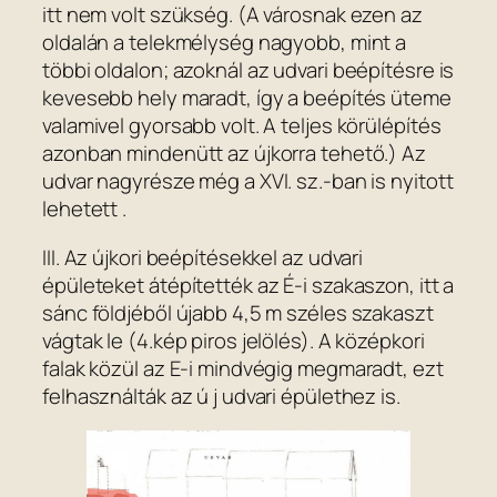
itt nem volt szükség. (A városnak ezen az
oldalán a telekmélység nagyobb, mint a
többi oldalon; azoknál az udvari beépítésre is
kevesebb hely maradt, így a beépítés üteme
valamivel gyorsabb volt. A teljes körülépítés
azonban mindenütt az újkorra tehető.) Az
udvar nagyrésze még a XVI. sz.-ban is nyitott
lehetett .
III. Az újkori beépítésekkel az udvari
épületeket átépítették az É-i szakaszon, itt a
sánc földjéből újabb 4,5 m széles szakaszt
vágtak le (4.kép piros jelölés). A középkori
falak közül az E-i mindvégig megmaradt, ezt
felhasználták az ú j udvari épülethez is.