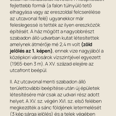
fejlettebb formái (a falon túlnyúló tető
elhagyása vagy az ereszoldal felcserélése
az utcavonal felé) ugyanekkor már
feleslegessé is tették az ilyen ereszközök
építését. A ház mögött a nagyobbrészt
szabadon álló udvarban kutat létesítettek
amelynek átmérője mé 2,4 m volt
(zöld
jelölés az 1. képen)
, ennek vize nagyjából a
középkori városárok vízszintjével egyezett
(1965-ben 3 m). A XV. század elejére az
utcafront beépül.
II. Az utcavonal menti szabadon álló
területtovábbi beépítése után új épületek
létesítésére már csak az udvari rész adott
helyet. A XV. sz. végén XVI. sz. első felében
megkezdték a sánc földjének letermelését
(3 kép sárga jelölés) és a telek végében